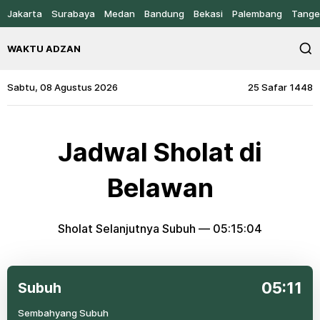
Jakarta
Surabaya
Medan
Bandung
Bekasi
Palembang
Tange
WAKTU ADZAN
Sabtu, 08 Agustus 2026
25 Safar 1448
Jadwal Sholat di
Belawan
Sholat Selanjutnya Subuh —
05:15:04
05:11
Subuh
Sembahyang Subuh