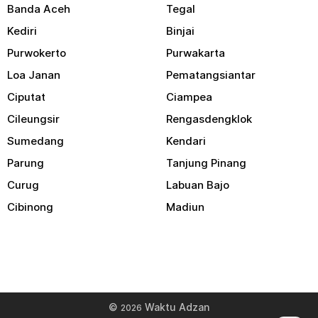
Banda Aceh
Tegal
Kediri
Binjai
Purwokerto
Purwakarta
Loa Janan
Pematangsiantar
Ciputat
Ciampea
Cileungsir
Rengasdengklok
Sumedang
Kendari
Parung
Tanjung Pinang
Curug
Labuan Bajo
Cibinong
Madiun
©
Waktu Adzan
2026