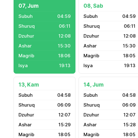
07, Jum
08, Sab
04:59
04:59
06:11
06:11
12:08
12:08
15:30
15:30
18:06
18:05
19:13
19:13
13, Kam
14, Jum
04:58
04:58
06:09
06:09
12:07
12:07
15:29
15:28
18:05
18:05