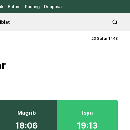
ok
Batam
Padang
Denpasar
iblat
23 Safar 1448
ar
Magrib
Isya
18:06
19:13