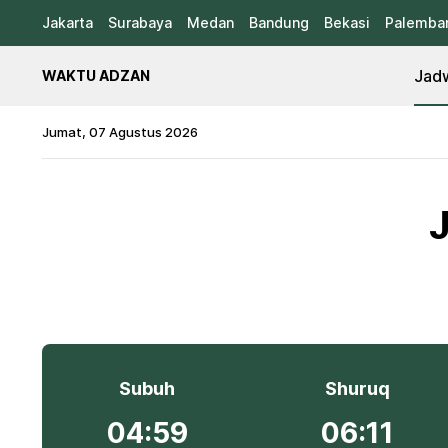
Jakarta
Surabaya
Medan
Bandung
Bekasi
Palemba
Jadw
WAKTU ADZAN
Jumat, 07 Agustus 2026
J
Subuh
Shuruq
04:59
06:11