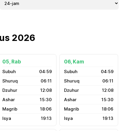
tus 2026
05, Rab
06, Kam
04:59
04:59
06:11
06:11
12:08
12:08
15:30
15:30
18:06
18:06
19:13
19:13