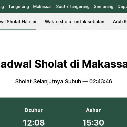
ng
Tangerang
Makassar
South Tangerang
Semarang
Dep
al Sholat Hari Ini
Waktu sholat untuk sebulan
Arah K
adwal Sholat di Makass
Sholat Selanjutnya Subuh —
02:43:45
Dzuhur
Ashar
12:08
15:30