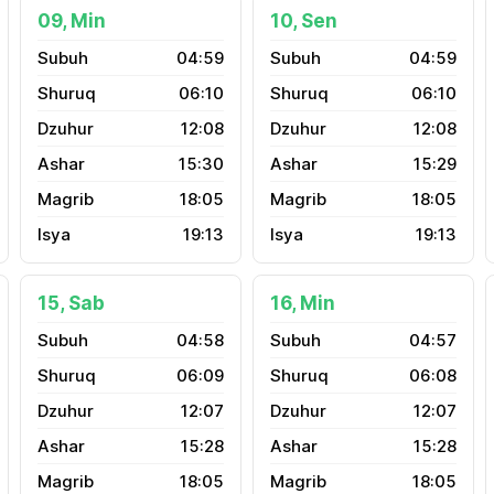
09, Min
10, Sen
04:59
04:59
06:10
06:10
12:08
12:08
15:30
15:29
18:05
18:05
19:13
19:13
15, Sab
16, Min
04:58
04:57
06:09
06:08
12:07
12:07
15:28
15:28
18:05
18:05