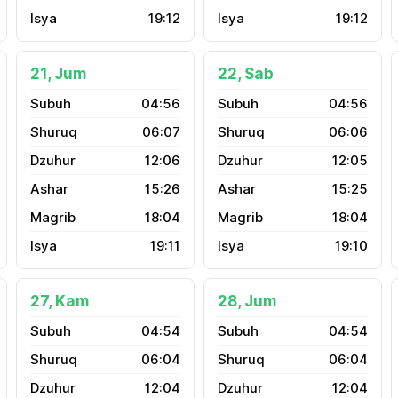
19:12
19:12
21, Jum
22, Sab
04:56
04:56
06:07
06:06
12:06
12:05
15:26
15:25
18:04
18:04
19:11
19:10
27, Kam
28, Jum
04:54
04:54
06:04
06:04
12:04
12:04