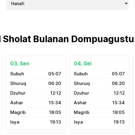
 Sholat Bulanan Dompuagust
03, Sen
04, Sel
05:07
05:07
06:20
06:20
12:12
12:12
15:34
15:34
18:05
18:05
19:13
19:13