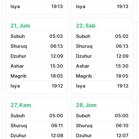
19:13
19:13
21, Jum
22, Sab
05:03
05:02
06:13
06:13
12:09
12:09
15:30
15:30
18:05
18:05
19:12
19:12
27, Kam
28, Jum
05:00
05:00
06:11
06:10
12:08
12:07