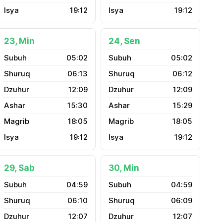
19:12
19:12
23, Min
24, Sen
05:02
05:02
06:13
06:12
12:09
12:09
15:30
15:29
18:05
18:05
19:12
19:12
29, Sab
30, Min
04:59
04:59
06:10
06:09
12:07
12:07