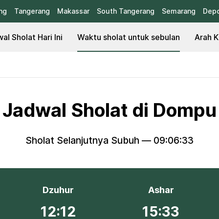
ng
Tangerang
Makassar
South Tangerang
Semarang
Dep
al Sholat Hari Ini
Waktu sholat untuk sebulan
Arah K
Jadwal Sholat di Dompu
Sholat Selanjutnya Subuh —
09:06:32
Dzuhur
Ashar
12:12
15:33