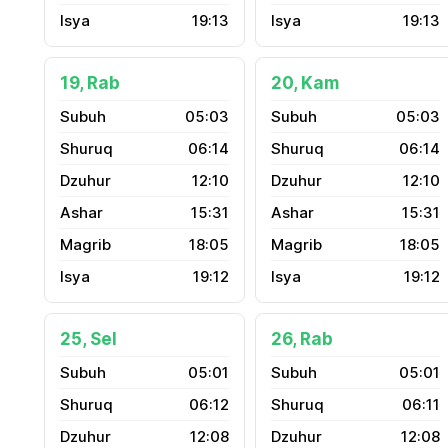
19:13
19:13
19, Rab
20, Kam
05:03
05:03
06:14
06:14
12:10
12:10
15:31
15:31
18:05
18:05
19:12
19:12
25, Sel
26, Rab
05:01
05:01
06:12
06:11
12:08
12:08