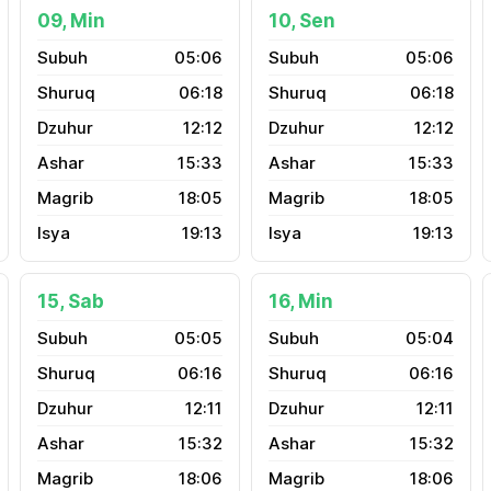
09, Min
10, Sen
05:06
05:06
06:18
06:18
12:12
12:12
15:33
15:33
18:05
18:05
19:13
19:13
15, Sab
16, Min
05:05
05:04
06:16
06:16
12:11
12:11
15:32
15:32
18:06
18:06