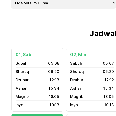
Jadwal
01, Sab
02, Min
05:08
05:07
06:20
06:20
12:13
12:12
15:34
15:34
18:05
18:05
19:13
19:13