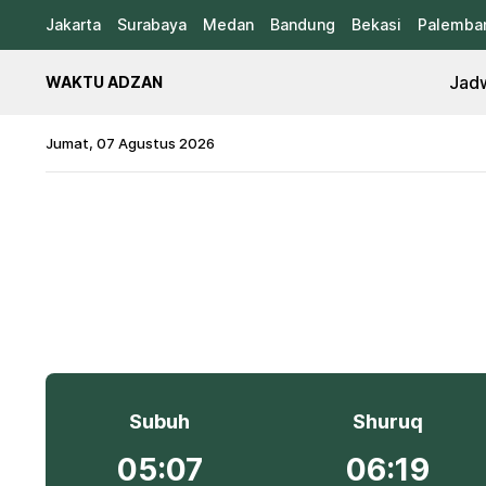
Jakarta
Surabaya
Medan
Bandung
Bekasi
Palemba
Jadw
WAKTU ADZAN
Jumat, 07 Agustus 2026
Subuh
Shuruq
05:07
06:19