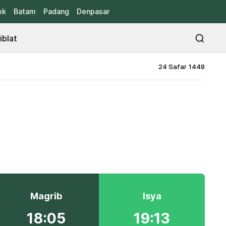
ok
Batam
Padang
Denpasar
iblat
24 Safar 1448
Magrib
Isya
18:05
19:13