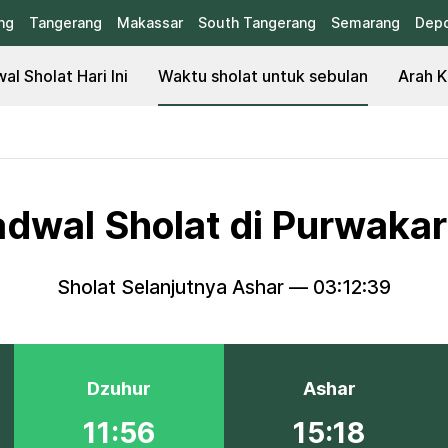
ng
Tangerang
Makassar
South Tangerang
Semarang
Dep
al Sholat Hari Ini
Waktu sholat untuk sebulan
Arah K
adwal Sholat di Purwakar
Sholat Selanjutnya Ashar —
03:12:38
Dzuhur
Ashar
11:56
15:18