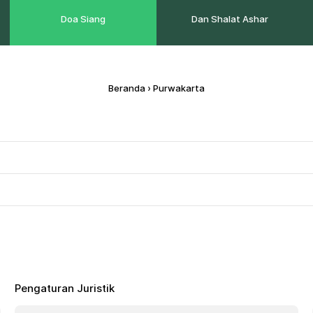
Doa Siang
Dan Shalat Ashar
Beranda
›
Purwakarta
Pengaturan Juristik