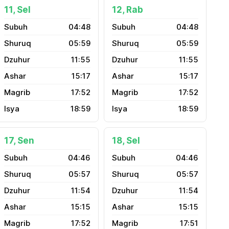
11, Sel
12, Rab
04:48
04:48
05:59
05:59
11:55
11:55
15:17
15:17
17:52
17:52
18:59
18:59
17, Sen
18, Sel
04:46
04:46
05:57
05:57
11:54
11:54
15:15
15:15
17:52
17:51