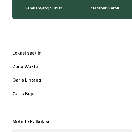
Sembahyang Subuh
Matahari Terbit
Lokasi saat ini
Zona Waktu
Garis Lintang
Garis Bujur
Metode Kalkulasi