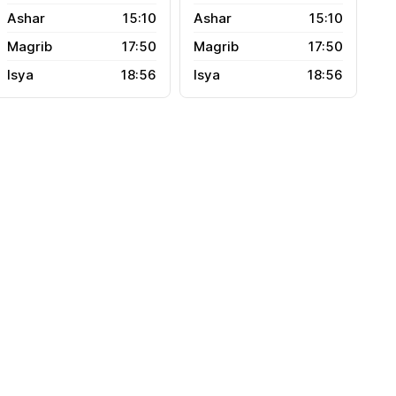
15:10
15:10
17:50
17:50
18:56
18:56