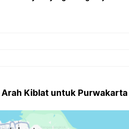
Arah Kiblat untuk Purwakarta