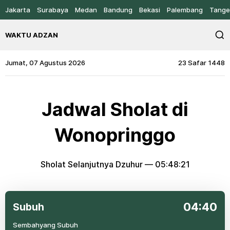
Jakarta
Surabaya
Medan
Bandung
Bekasi
Palembang
Tange
WAKTU ADZAN
Jumat, 07 Agustus 2026
23 Safar 1448
Jadwal Sholat di
Wonopringgo
Sholat Selanjutnya Dzuhur —
05:48:21
04:40
Subuh
Sembahyang Subuh