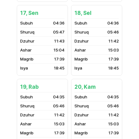
17, Sen
18, Sel
04:36
04:36
05:47
05:46
11:43
11:42
15:04
15:03
17:39
17:39
18:45
18:45
19, Rab
20, Kam
04:35
04:35
05:46
05:46
11:42
11:42
15:03
15:03
17:39
17:39