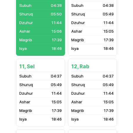
04:38
04:38
05:50
05:49
11:44
11:44
15:06
15:05
17:39
17:39
18:46
18:46
11, Sel
12, Rab
04:37
04:37
05:49
05:49
11:44
11:44
15:05
15:05
17:39
17:39
18:46
18:46