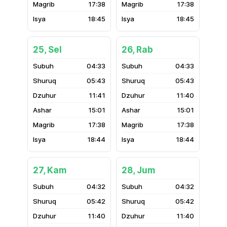
17:38
17:38
18:45
18:45
25, Sel
26, Rab
04:33
04:33
05:43
05:43
11:41
11:40
15:01
15:01
17:38
17:38
18:44
18:44
27, Kam
28, Jum
04:32
04:32
05:42
05:42
11:40
11:40