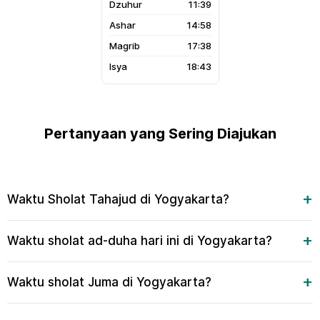
11:39
14:58
17:38
18:43
Pertanyaan yang Sering Diajukan
Waktu Sholat Tahajud di Yogyakarta?
Waktu sholat ad-duha hari ini di Yogyakarta?
Waktu sholat Juma di Yogyakarta?