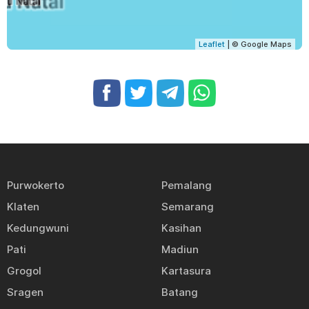
Leaflet
| © Google Maps
Purwokerto
Pemalang
Klaten
Semarang
Kedungwuni
Kasihan
Pati
Madiun
Grogol
Kartasura
Sragen
Batang